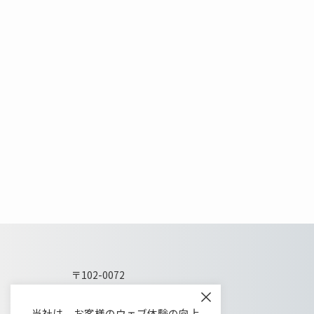
〒102-0072
東京都千代田区飯田橋1-5-10
×
教販九段ビル5階
当社は、お客様のウェブ体験の向上