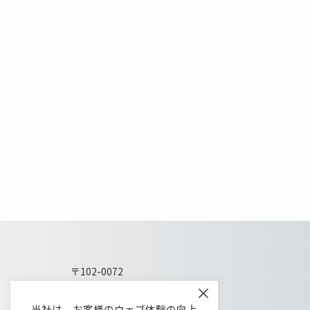
〒102-0072
東京都千代田区飯田橋1-5-10
×
教販九段ビル5階
当社は、お客様のウェブ体験の向上