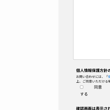
個
個人情報保護方針
人
お問い合わせには、「
情
上、ご同意いただける
報
同意
の
する
取
送
り
確認画面は表示さ