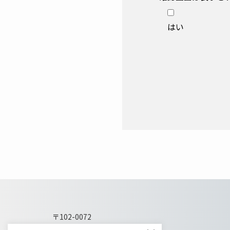
信
扱
し
い
はい
て
に
よ
問
け
題
れ
な
ば
け
チ
れ
ェ
ば
ッ
チ
ク
ェ
を
ッ
お
ク
願
を
い
お
〒102-0072
し
願
東京都千代田区飯田橋1-5-10